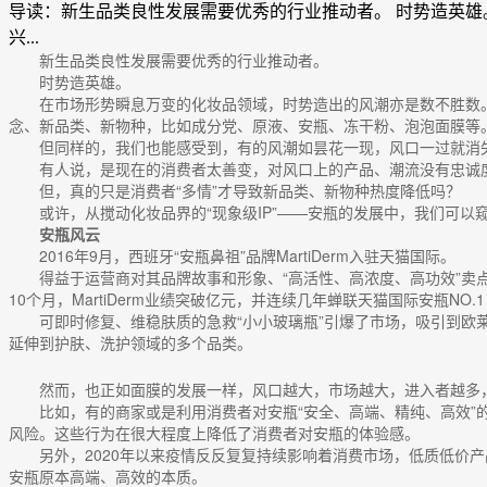
导读：新生品类良性发展需要优秀的行业推动者。 时势造英雄
兴...
新生品类良性发展需要优秀的行业推动者。
时势造英雄。
在市场形势瞬息万变的化妆品领域，时势造出的风潮亦是数不胜数
念、新品类、新物种，比如成分党、原液、安瓶、冻干粉、泡泡面膜等
但同样的，我们也能感受到，有的风潮如昙花一现，风口一过就消
有人说，是现在的消费者太善变，对风口上的产品、潮流没有忠诚度
但，真的只是消费者“多情”才导致新品类、新物种热度降低吗？
或许，从搅动化妆品界的“现象级IP”——安瓶的发展中，我们可以
安瓶风云
2016年9月，西班牙“安瓶鼻祖”品牌MartiDerm入驻天猫国际。
得益于运营商对其品牌故事和形象、“高活性、高浓度、高功效”卖点
10个月，MartiDerm业绩突破亿元，并连续几年蝉联天猫国际安瓶NO
可即时修复、维稳肤质的急救“小小玻璃瓶”引爆了市场，吸引到
延伸到护肤、洗护领域的多个品类。
然而，也正如面膜的发展一样，风口越大，市场越大，进入者越多
比如，有的商家或是利用消费者对安瓶“安全、高端、精纯、高效
风险。这些行为在很大程度上降低了消费者对安瓶的体验感。
另外，2020年以来疫情反反复复持续影响着消费市场，低质低
安瓶原本高端、高效的本质。