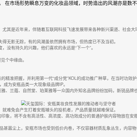
。 在市场形势瞬息万变的化妆品领域，时势造出的风潮亦是数
。尤其是近年来，伴随着互联网科技飞速发展带来各种新兴渠道、社会大
。
失得无影无踪，有的风潮虽依然拥有市场，但热度已不及当初。
，没有持久的兴趣，他们喜欢的永远是“下一个”。
窥见个中缘由。
的精准把握，并利用第一代“成分党”KOL的成功推广种草，在当时功效护肤
.1，成为安瓶品类一大现象级品牌IP。
欧莱雅、兰蔻、自然堂、珀莱雅等一众国内外知名品牌纷纷加码，新锐品牌
，就难免会产生打着安瓶噱头的投机者，产品质量就越难保证。
”的印象，将不含有高活性、高浓度、高功效成分的普通护肤内容物放在安
价产品甚嚣尘上，安瓶市场也受到低价内卷，不仅容器材质乱象丛生，内容