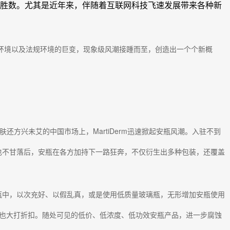
不胜数。尤其是近年来，伴随着互联网科技飞速发展带来各种新
环境以及法规环境的巨变，现象级风潮接踵而至，创造出一个个新概
还方兴未艾的中国市场上，MartiDerm迅速掀起安瓶风潮。入驻不到
也不甘落后，安瓶在各方加持下一路狂奔，不仅衍生出多种包装，还覆盖
瓶中，以次充好、以假乱真，或是使用低质量玻璃瓶，无形增加安瓶使用
物也大打折扣。随处可见的低价、低浓度、低功效安瓶产品，进一步腐蚀