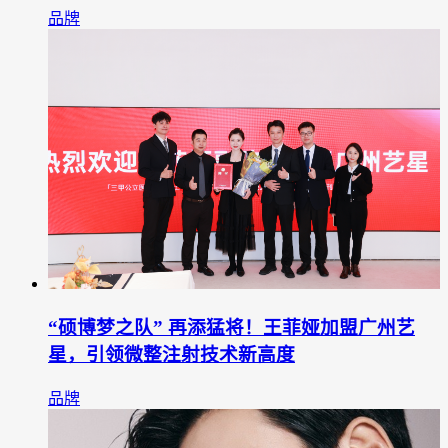
品牌
“硕博梦之队” 再添猛将！王菲娅加盟广州艺
星，引领微整注射技术新高度
品牌