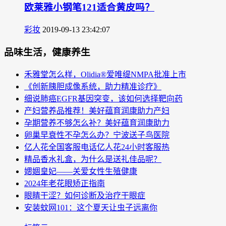
欧莱雅小钢笔121适合黄皮吗？
彩妆
2019-09-13 23:42:07
品味生活，健康养生
禾雅堂怎么样，Olidia®爱唯缇NMPA批准上市
《创新胰胆成像系统，助力精准诊疗》
细说肺癌EGFR基因突变，该如何选择靶向药
产妇营养品推荐！美好蕴育润康助力产妇
孕期营养不够怎么补？美好蕴育润康助力
卵巢早衰性不孕怎么办？宁波送子鸟医院
亿人花全国客服电话亿人花24小时客服热
精品香水礼盒，为什么是送礼佳品呢？
媤婟皇妃——关爱女性生殖健康
2024年老花眼矫正指南
眼睛干涩？如何诊断及治疗干眼症
安装蚊网101：这个夏天让虫子远离你