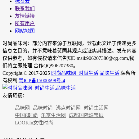
标签云
联系我们
友情链接
所有用户
网站地图
时尚品味网：部分内容来源于互联网，登载此文出于传递更多
信息之目的，并不意味着赞同其观点或证实其描述。发布内容
仅供参考，如有侵权请来信告知E-mail:906207380@qq.com,我
们将立即处理,合作QQ906207380。
Copyright © 2017-2025
时尚品味网_时尚生活,品味生活
.保留所
有权利
粤ICP备15000698号-4
友情链接：
品味网
品味时尚
沸点时尚网
时尚生活网
中国E时尚
乐享生活网
成都国际珠宝展
LOOKIn女性时尚