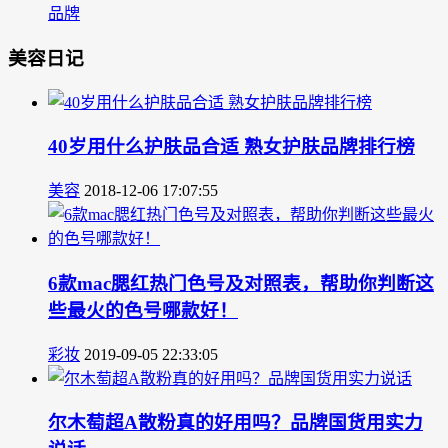
品牌
美容日记
40岁用什么护肤品合适 熟女护肤品牌排行榜
美容
2018-12-06 17:07:55
6款mac腮红热门色号及对照表，帮助你判断这
些最火的色号哪款好！
彩妆
2019-09-05 22:33:05
尔木萄超A散粉真的好用吗？品牌国货用实力