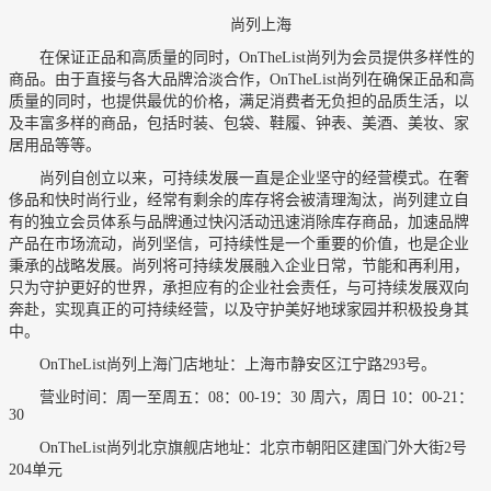
尚列上海
在保证正品和高质量的同时，OnTheList尚列为会员提供多样性的
商品。由于直接与各大品牌洽淡合作，OnTheList尚列在确保正品和高
质量的同时，也提供最优的价格，满足消费者无负担的品质生活，以
及丰富多样的商品，包括时装、包袋、鞋履、钟表、美酒、美妆、家
居用品等等。
尚列自创立以来，可持续发展一直是企业坚守的经营模式。在奢
侈品和快时尚行业，经常有剩余的库存将会被清理淘汰，尚列建立自
有的独立会员体系与品牌通过快闪活动迅速消除库存商品，加速品牌
产品在市场流动，尚列坚信，可持续性是一个重要的价值，也是企业
秉承的战略发展。尚列将可持续发展融入企业日常，节能和再利用，
只为守护更好的世界，承担应有的企业社会责任，与可持续发展双向
奔赴，实现真正的可持续经营，以及守护美好地球家园并积极投身其
中。
OnTheList尚列上海门店地址：上海市静安区江宁路293号。
营业时间：周一至周五：08：00-19：30 周六，周日 10：00-21：
30
OnTheList尚列北京旗舰店地址：北京市朝阳区建国门外大街2号
204单元