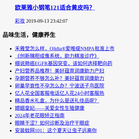
欧莱雅小钢笔121适合黄皮吗？
彩妆
2019-09-13 23:42:07
品味生活，健康养生
禾雅堂怎么样，Olidia®爱唯缇NMPA批准上市
《创新胰胆成像系统，助力精准诊疗》
细说肺癌EGFR基因突变，该如何选择靶向药
产妇营养品推荐！美好蕴育润康助力产妇
孕期营养不够怎么补？美好蕴育润康助力
卵巢早衰性不孕怎么办？宁波送子鸟医院
亿人花全国客服电话亿人花24小时客服热
精品香水礼盒，为什么是送礼佳品呢？
媤婟皇妃——关爱女性生殖健康
2024年老花眼矫正指南
眼睛干涩？如何诊断及治疗干眼症
安装蚊网101：这个夏天让虫子远离你