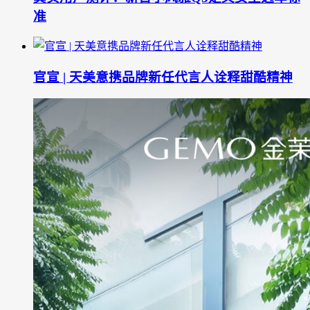
准
官宣 | 天美意携品牌新任代言人诠释甜酷精神