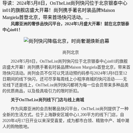
导读：2024年5月8日，OnTheList尚列快闪位于北京银泰中心
in01的旗舰店盛大开幕！尚列携手著名时装品牌Maison
Margiela首登北京，带来首场快闪活动。...
风靡亚洲的奢侈品快闪平台，
2024
年
5
月盛大开幕！
就在北京银泰
中心
in01
！
尚列北京
2024年5月8日，OnTheList尚列快闪位于北京银泰中心in01的旗舰
店盛大开幕！尚列携手著名时装品牌Maison Margiela首登北京，带来首
场快闪活动。尚列会员不仅可以凭活动预约码参与2024年5月8日至12
日期间的线下快闪，还可尽享每周线上小程序商城的快闪活动——无
论线下还是线上，OnTheList尚列快闪都将为每一位会员带来多种品类
的优质商品，以及极具吸引力的限时折扣。
关于
OnTheList尚列线下门店
与线上商城
作为风靡亚洲的会员制奢品快闪平台，OnTheList尚列提供了一种
全新的生活方式。位于上海静安区城中心1,200平方的线下门店，自
2020年4月17日开业以来深受喜爱，成为都市白领、精致中产、城中潮
人的购物胜地。