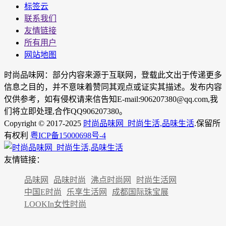
标签云
联系我们
友情链接
所有用户
网站地图
时尚品味网：部分内容来源于互联网，登载此文出于传递更多
信息之目的，并不意味着赞同其观点或证实其描述。发布内容
仅供参考，如有侵权请来信告知E-mail:906207380@qq.com,我
们将立即处理,合作QQ906207380。
Copyright © 2017-2025
时尚品味网_时尚生活,品味生活
.保留所
有权利
粤ICP备15000698号-4
友情链接：
品味网
品味时尚
沸点时尚网
时尚生活网
中国E时尚
乐享生活网
成都国际珠宝展
LOOKIn女性时尚