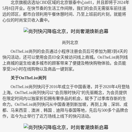
北京旗舰店选址CBD区域的北京银泰中心in01，并且即将于2024年
5月8日开业。在快节奏的生活工作间隙，我们的会员无需驱车前往遥
远的郊区，都市白领利用午餐休憩时间、乃至上班前的片刻，就能将
心仪的时尚宝贝收入囊中。
尚列北京
OnTheList尚列的会员通过小程序注册会员后可参加为期3到4天的
快闪活动，还可以使用会员ID全天候访问线上商城。OnTheList尚列线
上商城的诞生给诸多城市的顾客带来了便捷及畅快购物体验。会员能
享受24小时在线购物以及商品一键到家。
关于OnTheList尚列
OnTheList尚列快闪于2016年成立于中国香港，并于2020年4月登陆
上海。OnTheList尚列快闪以“会员限时快闪”的先驱概念，为会员提供
在限定时间内以独家折扣拥有奢侈品的机会，赋予了过季库存新的生
命力。OnTheList尚列快闪从中国香港到新加坡，再到上海﹑深圳、成
都、马来西亚﹑澳洲﹑韩国﹑迪拜与泰国等地，先后与500多个品牌合
作，迄今为止举行了近万场线上线下的快闪活动。