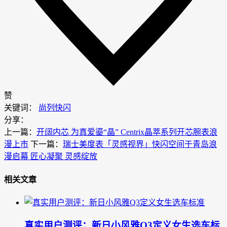
赞
关键词：
尚列快闪
分享：
上一篇：
开阔内芯 为真爱鎏“晶” Centrix晶萃系列开芯腕表浪
漫上市
下一篇：
瑞士美度表「灵感视界」快闪空间于青岛浪
漫启幕 匠心凝聚 灵感绽放
相关文章
真实用户测评：新日小风雅Q3定义女生选车标