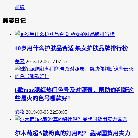
品牌
美容日记
40岁用什么护肤品合适 熟女护肤品牌排行榜
美容
2018-12-06 17:07:55
6款mac腮红热门色号及对照表，帮助你判断这
些最火的色号哪款好！
彩妆
2019-09-05 22:33:05
尔木萄超A散粉真的好用吗？品牌国货用实力