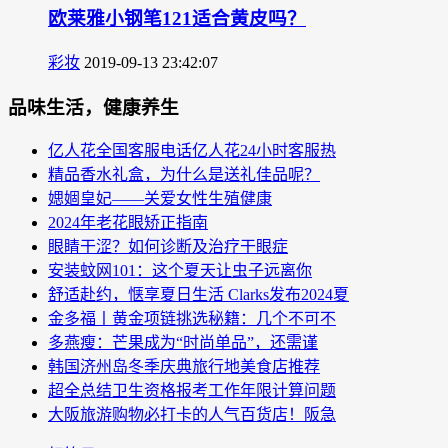
欧莱雅小钢笔121适合黄皮吗？
彩妆
2019-09-13 23:42:07
品味生活，健康养生
亿人花全国客服电话亿人花24小时客服热
精品香水礼盒，为什么是送礼佳品呢？
媤婟皇妃——关爱女性生殖健康
2024年老花眼矫正指南
眼睛干涩？如何诊断及治疗干眼症
安装蚊网101：这个夏天让虫子远离你
舒适赴约，惬享夏日生活 Clarks发布2024夏
金多福丨黄金项链挑选秘籍：几个不可不
多燕瘦：芒果成为“时尚单品”，还需谨
韩国济州岛冬季庆典旅行地美食店推荐
超全总结卫生资格报考工作年限计算问题
大阪旅游购物必打卡的人气百货店！阪急