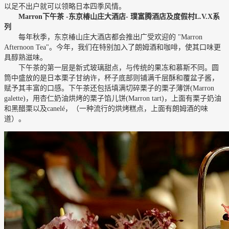
以足不出户就可以领略日本四季风情。
Marron
下午茶
-
东京椿山庄大酒店
-
璞富腾酒店及度假村
L.V.X
系
列
每年秋季，东京椿山庄大酒店都会推出广受欢迎的 "Marron
Afternoon Tea"。今年，我们在特别加入了朗姆酒和咖啡，使其口味更
具醇熟滋味。
下午茶的第一层是新式玻璃甜点，与传统的果冻和慕斯不同。圆
筒中盛放的是日本栗子甘纳许，杯子底部则铺满千层酥和覆盆子酱，
赋予其丰富的口感。下午茶还包括填满切碎栗子的栗子薄饼(Marron
galette)，用杏仁奶油烘烤的栗子馅儿饼(Marron tart)，上面有栗子奶油
和黑醋栗以及canelé，（一种流行的烘烤糕点，上面有朗姆酒的味
道）。