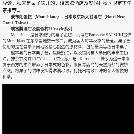
导读：秋天是栗子味儿的，璞富腾酒店及度假村秋季限定下午
茶推荐...
蒙布朗蛋糕（
Mont-blanc
）
-
日本东京新大谷酒店（
Hotel New
Otani Tokyo
）
璞富腾酒店及度假村
Lifestyle
系列
Mont-blanc是日本流行的栗子蛋糕，而酒店Patisserie SATSUKI提供
的Mont-blanc在东京当地数一数二，成为客人每年秋季的最爱。栗子酱
使用的是在当季不同地区精心挑选的原材料，包括最高等级日本栗子
——熊本县的日本栗子酱，焦糖奶油，以及福冈县大牟田的丰富生奶
油。抹茶甘纳许和 "Yokan"（甜豆冻）与 "Kuromitsu "糖浆为这一本来
属于西方的甜点增添了日本式的色彩。来自青鹿岛的天然海盐的微妙
点缀，将栗子的甜味发挥得淋漓尽致，衬托出精致口味的令人愉悦的
和谐。