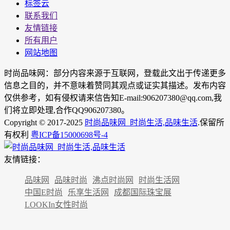
标签云
联系我们
友情链接
所有用户
网站地图
时尚品味网：部分内容来源于互联网，登载此文出于传递更多
信息之目的，并不意味着赞同其观点或证实其描述。发布内容
仅供参考，如有侵权请来信告知E-mail:906207380@qq.com,我
们将立即处理,合作QQ906207380。
Copyright © 2017-2025
时尚品味网_时尚生活,品味生活
.保留所
有权利
粤ICP备15000698号-4
友情链接：
品味网
品味时尚
沸点时尚网
时尚生活网
中国E时尚
乐享生活网
成都国际珠宝展
LOOKIn女性时尚