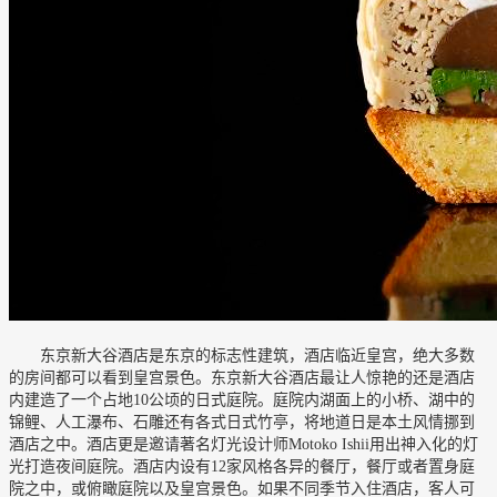
东京新大谷酒店是东京的标志性建筑，酒店临近皇宫，绝大多数
的房间都可以看到皇宫景色。东京新大谷酒店最让人惊艳的还是酒店
内建造了一个占地10公顷的日式庭院。庭院内湖面上的小桥、湖中的
锦鲤、人工瀑布、石雕还有各式日式竹亭，将地道日是本土风情挪到
酒店之中。酒店更是邀请著名灯光设计师Motoko Ishii用出神入化的灯
光打造夜间庭院。酒店内设有12家风格各异的餐厅，餐厅或者置身庭
院之中，或俯瞰庭院以及皇宫景色。如果不同季节入住酒店，客人可