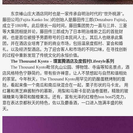
东京椿山庄大酒店同时也是一家传承自明治时代的“世外桃源”。
藤田公司(Fujita Kanko Inc.)的创始人是藤田传三郎(Denzaburo Fujita)，
成立于1869年。此后很长一段时间，藤田集团势力一直与三井、三菱
等大集团相提并论，藤田传三郎成为了日本明治维新之后的首批财
阀，也是首位被授予男爵称号的日本民间人士。其后人也继承此集
团，并在酒店业培育了新的商业市场，包括温泉度假村、宴会和婚
礼，以及经济型酒店。为了迎合客人和市场的不同口味，在寻找创新
的过程中重新发现了传统文化的永恒价值。
The Thousand Kyoto –
璞富腾酒店及度假村
Lifestyle
系列
The Thousand Kyoto毗邻丸山公园、博物馆、寺庙等知名景点，酒
店风格特色宁静简约，带有些许禅意，让人不禁想起与自然和谐相处
的茶室。今年秋天，The Thousand Kyoto用罕见的奶酪蛋糕烤制的蛋
挞，看起来像一个南瓜和南瓜块混合在一起，栗子形状的马卡龙， 用
红薯和黑芝麻酱制作的慕斯， 用梨和马斯卡彭奶油卷蛋糕，精致的玻
璃糖果与薄荷和酸橙果冻。还有，富有光泽的红橙色bon bon巧克力，
意在表达京都秋天的特色，佐以及麝香酒，一口进入饱满丰盛的秋
天。