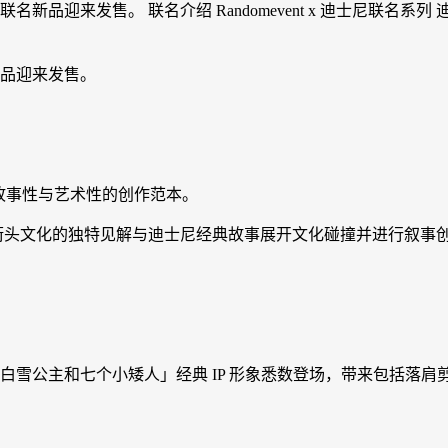
新联名新品迎来发售。 联名介绍 Randomevent x 迪士尼
新品迎来发售。
故事性与艺术性的创作范本。
将品牌对于街头文化的独特见解与迪士尼经典故事展开文化碰撞并进行叙事
合作中，「白雪公主和七个小矮人」经典 IP 形象悉数登场，带来包