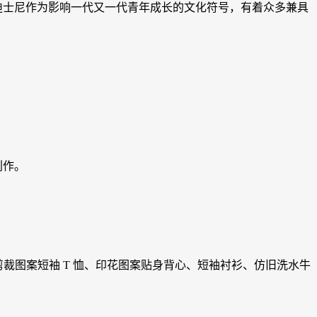
联名系列 迪士尼作为影响一代又一代⻘年成⻓的文化符号，有着众多兼具
创作。
括落肩剪裁图案短袖 T 恤、印花图案贴身背心、短袖衬衫、仿旧洗水牛