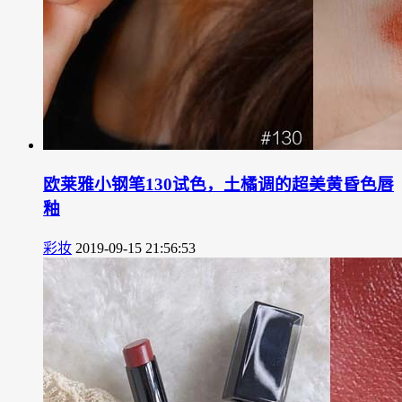
欧莱雅小钢笔130试色，土橘调的超美黄昏色唇
釉
彩妆
2019-09-15 21:56:53