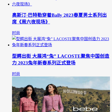
奥斯汀·巴特勒穿着Bally 2023春夏男士系列出
席《周六夜现场》
时尚
型鳄出街 大展鸿“兔” LACOSTE聚焦中国创造
力 2023兔年新春系列正式登场
时尚