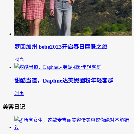
梦回加州 bebe2023开启春日摩登之旅
时尚
甜酷当道，Daphne达芙妮圈粉年轻客群
时尚
美容日记