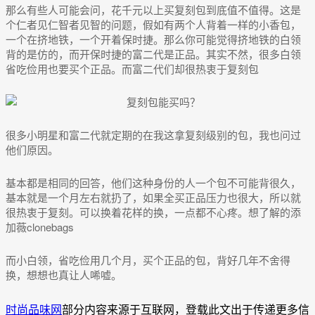
那么有些人可能会问，花千元以上买复刻包到底值不值得。这是
个仁者见仁智者见智的问题，假如有两个人背着一样的小香包，
一个在挤地铁，一个开着保时捷。那么你可能觉得挤地铁的白领
背的是仿的，而开保时捷的富二代是正品。其实不然，很多白领
省吃俭用也要买个正品。而富二代们却很热衷于复刻包
很多小明星和富二代就定期的在我这拿复刻级别的包，我也问过
他们原因。
基本都是相同的回答，他们这种身份的人一个包不可能背很久，
基本就是一个月左右就扔了，如果全买正品压力也很大，所以就
很热衷于复刻。可以换着花样的换，一点都不心疼。想了解的添
加薇clonebags
而小白领，省吃俭用几个月，买个正品的包，背好几年不舍得
换，想想也真让人唏嘘。
时尚品味网
部分内容来源于互联网，登载此文出于传递更多信