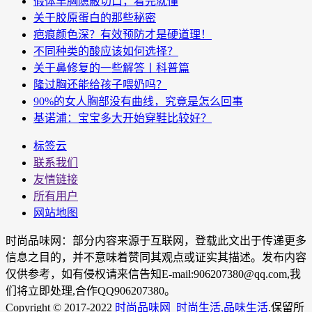
假体丰胸隐蔽切口，看完就懂
关于胶原蛋白的那些秘密
疤痕颜色深？有效预防才是硬道理！
不同种类的酸应该如何选择？
关于鼻修复的一些解答丨科普篇
隆过胸还能给孩子喂奶吗？
90%的女人胸部没有曲线，究竟是怎么回事
基诺浦：宝宝多大开始穿鞋比较好？
标签云
联系我们
友情链接
所有用户
网站地图
时尚品味网：部分内容来源于互联网，登载此文出于传递更多
信息之目的，并不意味着赞同其观点或证实其描述。发布内容
仅供参考，如有侵权请来信告知E-mail:906207380@qq.com,我
们将立即处理,合作QQ906207380。
Copyright © 2017-2022
时尚品味网_时尚生活,品味生活
.保留所