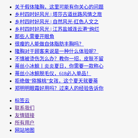
关于假体隆胸，这里可能有你关心的问题
乡村四时好风光 | 塔莎古道丝路风情之旅
乡村四时好风光 | 自然风光·红色人文之
乡村四时好风光 | 江苏盐城连云港“绚烂
那些人需要开眼角
很瘦的人能做自体脂肪丰胸吗？
隆胸对于顾客来说是一种什么体验呢？
不慎被烫伤怎么办？教你一招，皮肤不留
蒂丝小冰鲸丨炎炎夏日，你需要一款称心
蒂丝小冰鲸脱毛仪，618必入单品！
拒绝做“猕猴桃”女孩，这个夏天就要蒂
郑明明眼霜好用吗？过来人的经验告诉你
标签云
联系我们
友情链接
所有用户
网站地图