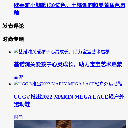
欧莱雅小钢笔130试色，土橘调的超美黄昏色唇
釉
发表评论
时尚专题
基诺浦关爱孩子心灵成长，助力宝宝艺术启蒙
品牌
UGG®推出2022 MARIN MEGA LACE轻户外
运动鞋
时尚