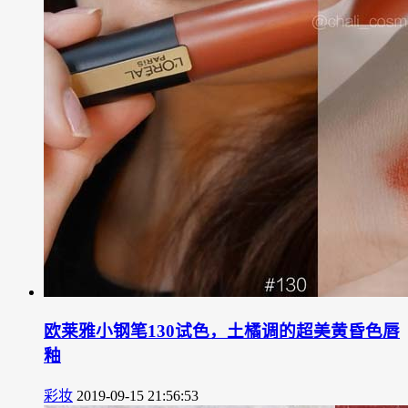
欧莱雅小钢笔130试色，土橘调的超美黄昏色唇
釉
彩妆
2019-09-15 21:56:53