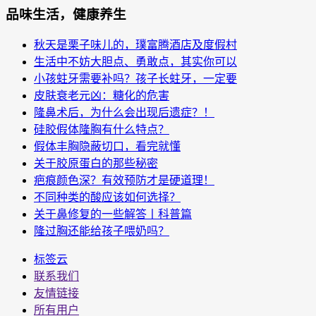
品味生活，健康养生
秋天是栗子味儿的，璞富腾酒店及度假村
生活中不妨大胆点、勇敢点，其实你可以
小孩蛀牙需要补吗？孩子长蛀牙，一定要
皮肤衰老元凶：糖化的危害
隆鼻术后，为什么会出现后遗症？！
硅胶假体隆胸有什么特点？
假体丰胸隐蔽切口，看完就懂
关于胶原蛋白的那些秘密
疤痕颜色深？有效预防才是硬道理！
不同种类的酸应该如何选择？
关于鼻修复的一些解答丨科普篇
隆过胸还能给孩子喂奶吗？
标签云
联系我们
友情链接
所有用户